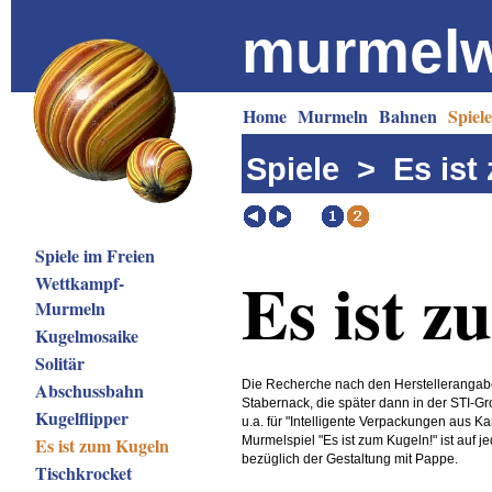
murmelw
Home
Murmeln
Bahnen
Spiele
Spiele
> Es ist 
Spiele im Freien
Es ist z
Wettkampf-
Murmeln
Kugelmosaike
Solitär
Die Recherche nach den Herstellerangabe
Abschussbahn
Stabernack, die später dann in der STI-Gr
Kugelflipper
u.a. für "Intelligente Verpackungen aus K
Es ist zum Kugeln
Murmelspiel "Es ist zum Kugeln!" ist auf je
bezüglich der Gestaltung mit Pappe.
Tischkrocket