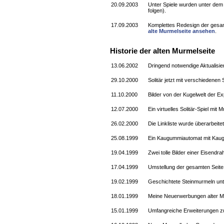
20.09.2003
Unter Spiele wurden unter de
folgen).
17.09.2003
Komplettes Redesign der gesamt
alte Murmelseite ansehen
.
Historie der alten Murmelseite
13.06.2002
Dringend notwendige Aktualisieru
29.10.2000
Solitär jetzt mit verschiedenen
11.10.2000
Bilder von der Kugelwelt der E
12.07.2000
Ein virtuelles Solitär-Spiel mit
26.02.2000
Die Linkliste wurde überarbeit
25.08.1999
Ein Kaugummiautomat mit Kau
19.04.1999
Zwei tolle Bilder einer Eisend
17.04.1999
Umstellung der gesamten Seite
19.02.1999
Geschichtete Steinmurmeln unte
18.01.1999
Meine Neuerwerbungen alter Mur
15.01.1999
Umfangreiche Erweiterungen z